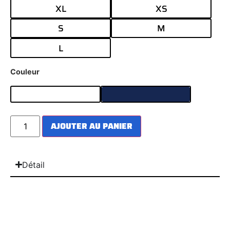
XL
XS
S
M
L
Couleur
AJOUTER AU PANIER
Détail