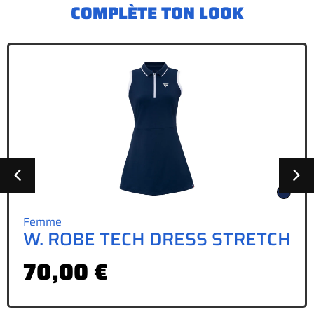
COMPLÈTE TON LOOK
Femme
Fille
Garçon
Homme
,
,
,
ESS STRETCH
Wristband XL(x1)
7,00
€